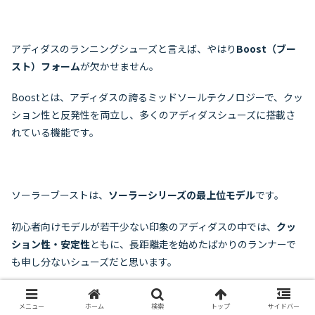
アディダスのランニングシューズと言えば、やはり
Boost（ブー
スト）フォーム
が欠かせません。
Boostとは、アディダスの誇るミッドソールテクノロジーで、クッ
ション性と反発性を両立し、多くのアディダスシューズに搭載さ
れている機能です。
ソーラーブーストは、
ソーラーシリーズの最上位モデル
です。
初心者向けモデルが若干少ない印象のアディダスの中では、
クッ
ション性・安定性
ともに、長距離走を始めたばかりのランナーで
も申し分ないシューズだと思います。
ファッション性の高いブランドなので、
「アディダスを履いて初
メニュー
ホーム
検索
トップ
サイドバー
マラソンを走りたい」という願望のある方
にはとてもおすすめで