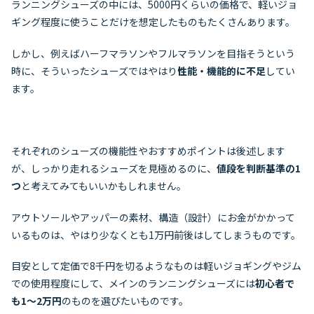
ランニングシューズの中には、5000円くらいの価格で、軽いジョ
ギング程度に使うことだけを想定したものもたくさんあります。
しかし、例えばハーフマラソンやフルマラソンを目指そうという
時に、そういったシューズではやはり
性能・機能的に不足
してい
ます。
それぞれのシューズの機能性やおすすめポイントは後述します
が、しっかり走れるシューズを見極めるのに、
値段を判断基準の1
つ
と考えてみてもいいかもしれません。
アウトソールやアッパーの素材、構造（設計）にお金がかかって
いるものは、やはり少なくとも1万円前後はしてしまうものです。
目安として定価で8千円を切るようなものは軽いジョギングやジム
での使用程度にして、メインのランニングシューズには
初心者で
も1～2万円
のものを選びたいものです。