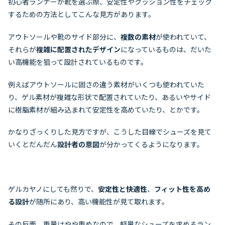
初心者ランナーが靴を選ぶ際、安定性やクッション性をチェック
するための方法としてこんな見方があります。
アウトソールや靴のサイド部分に、
複数の素材
が使われていて、
それらが
複雑に配置されたデザイン
になっているものは、だいた
い高機能を狙って設計されているものです。
例えばアウトソールに固さの違う素材がいくつも使われていた
り、ゲル素材が複雑な形状で配置されていたり、あるいやサイド
に樹脂素材が組み込まれて安定性を高めていたり、とかです。
かなりざっくりした見方ですが、こうした目線でシューズを見て
いくとだんだん
設計者の意図
が分かってくるようになります。
ゲルカヤノにしても然りで、
安定性と快適性
、
フィット性を高め
る設計
が随所にあり、高い機能性が見て取れます。
その反面、重量はやや重めなので、軽量なシューズを求めるラン