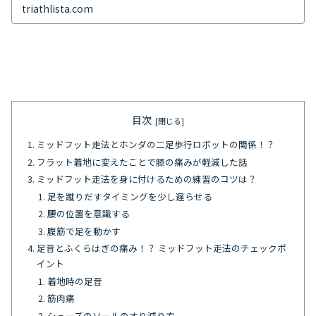
triathlista.com
目次
ミッドフット走法とホンダの二足歩行ロボットの関係！？
フラット着地に変えたことで膝の痛みが軽減した話
ミッドフット走法を身に付けるための練習のコツは？
足を蹴りだすタイミングを少し遅らせる
腰の位置を意識する
腹筋で足を動かす
足音とふくらはぎの痛み！？ ミッドフット走法のチェックポ
イント
着地時の足音
筋肉痛
シューズのソールのすり減り方