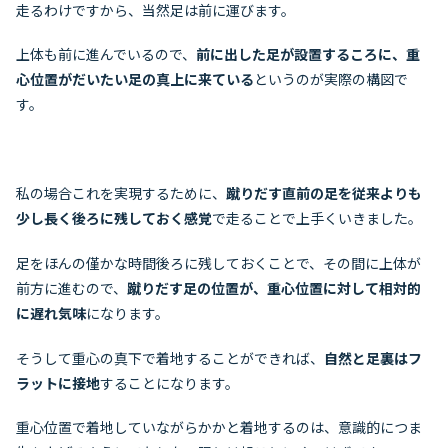
走るわけですから、当然足は前に運びます。
上体も前に進んでいるので、
前に出した足が設置するころに、重
心位置がだいたい足の真上に来ている
というのが実際の構図で
す。
私の場合これを実現するために、
蹴りだす直前の足を従来よりも
少し長く後ろに残しておく感覚
で走ることで上手くいきました。
足をほんの僅かな時間後ろに残しておくことで、その間に上体が
前方に進むので、
蹴りだす足の位置が、重心位置に対して相対的
に遅れ気味
になります。
そうして重心の真下で着地することができれば、
自然と足裏はフ
ラットに接地
することになります。
重心位置で着地していながらかかと着地するのは、意識的につま