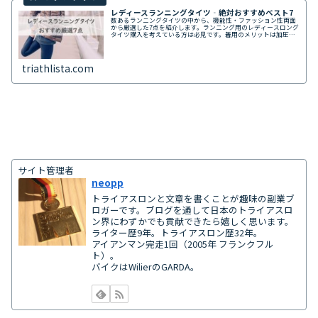
レディースランニングタイツ‐絶対おすすめベスト7
数あるランニングタイツの中から、機能性・ファッション性両面
から厳選した7点を紹介します。ランニング用のレディースロング
タイツ購入を考えている方は必見です。着用のメリットは加圧サ
ポートによる怪我防止やパフォーマンスアップ等たくさんありま
す。
triathlista.com
サイト管理者
neopp
トライアスロンと文章を書くことが趣味の副業ブ
ロガーです。ブログを通して日本のトライアスロ
ン界にわずかでも貢献できたら嬉しく思います。
ライター歴9年。トライアスロン歴32年。
アイアンマン完走1回（2005年 フランクフル
ト）。
バイクはWilierのGARDA。