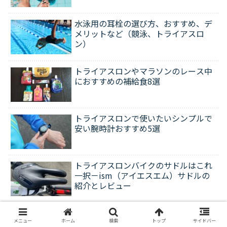
水泳用の耳栓の選び方、おすすめ、デ
メリットなど（競泳、トライアスロ
ン）
トライアスロンやマラソンのレース中
におすすめの補給食8選
トライアスロンで使いたいシンプルで
安い腕時計おすすめ5選
トライアスロンバイクのサドルはこれ
一択－ism（アイエスエム）サドルの
紹介とレビュー
neopp
メニュー
ホーム
検索
トップ
サイドバー