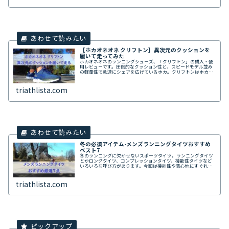
【ホカオネオネ クリフトン】異次元のクッションを
履いて走ってみた
ホカオネオネのランニングシューズ、「クリフトン」の購入・使
用レビューです。圧倒的なクッション性と、スピードモデル並み
の軽量性で急速にシェアを広げているホカ。クリフトンはホカの
ランニングシューズの中で中立的な位置づけなので、ホカ初心者
の方にもおすすめしたいモデルです。
triathlista.com
冬の必須アイテム-メンズランニングタイツおすすめ
ベスト7
冬のランニングに欠かせないスポーツタイツ。ランニングタイツ
とかロングタイツ、コンプレッションタイツ、機能性タイツなど
いろいろな呼び方があります。今回は機能性や着心地にすぐれた
おすすめのメンズランニングタイツを、厳選して7点紹介します。
triathlista.com