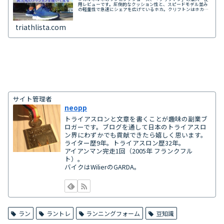
用レビューです。圧倒的なクッション性と、スピードモデル並み
の軽量性で急速にシェアを広げているホカ。クリフトンはホカの
ランニングシューズの中で中立的な位置づけなので、ホカ初心者
の方にもおすすめしたいモデルです。
triathlista.com
サイト管理者
neopp
トライアスロンと文章を書くことが趣味の副業ブ
ロガーです。ブログを通して日本のトライアスロ
ン界にわずかでも貢献できたら嬉しく思います。
ライター歴9年。トライアスロン歴32年。
アイアンマン完走1回（2005年 フランクフル
ト）。
バイクはWilierのGARDA。
ラン
ラントレ
ランニングフォーム
豆知識