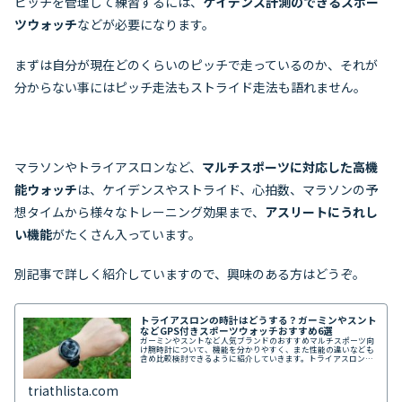
ピッチを管理して練習するには、
ケイデンス計測のできるスポー
ツウォッチ
などが必要になります。
まずは自分が現在どのくらいのピッチで走っているのか、それが
分からない事にはピッチ走法もストライド走法も語れません。
マラソンやトライアスロンなど、
マルチスポーツに対応した高機
能ウォッチ
は、ケイデンスやストライド、心拍数、マラソンの予
想タイムから様々なトレーニング効果まで、
アスリートにうれし
い機能
がたくさん入っています。
別記事で詳しく紹介していますので、興味のある方はどうぞ。
トライアスロンの時計はどうする？ガーミンやスント
などGPS付きスポーツウォッチおすすめ6選
ガーミンやスントなど人気ブランドのおすすめマルチスポーツ向
け腕時計について、機能を分かりやすく、また性能の違いなども
含め比較検討できるように紹介していきます。トライアスロンで
使用することを前提に、防水性能、フィット性、測位システムの
精度や心拍計の信頼性なども説明します。
triathlista.com