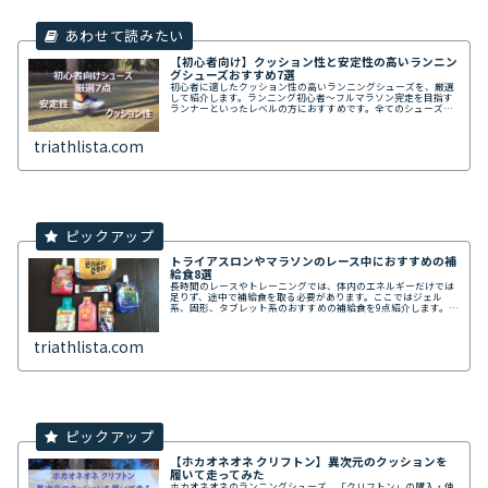
【初心者向け】クッション性と安定性の高いランニン
グシューズおすすめ7選
初心者に適したクッション性の高いランニングシューズを、厳選
して紹介します。ランニング初心者～フルマラソン完走を目指す
ランナーといったレベルの方におすすめです。全てのシューズに
メンズ・レディース両方がありますので、男性も女性もご覧いた
だけます。
triathlista.com
トライアスロンやマラソンのレース中におすすめの補
給食8選
長時間のレースやトレーニングでは、体内のエネルギーだけでは
足りず、途中で補給食を取る必要があります。ここではジェル
系、固形、タブレット系のおすすめの補給食を9点紹介します。ア
イアンマンなどのレースでは20~30個など大量に消費するので、
まとめ買いがお得です。
triathlista.com
【ホカオネオネ クリフトン】異次元のクッションを
履いて走ってみた
ホカオネオネのランニングシューズ、「クリフトン」の購入・使