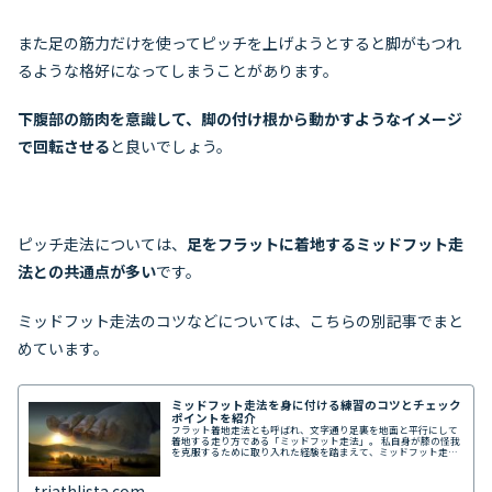
また足の筋力だけを使ってピッチを上げようとすると脚がもつれ
るような格好になってしまうことがあります。
下腹部の筋肉を意識して、脚の付け根から動かすようなイメージ
で回転させる
と良いでしょう。
ピッチ走法については、
足をフラットに着地するミッドフット走
法との共通点が多い
です。
ミッドフット走法のコツなどについては、こちらの別記事でまと
めています。
ミッドフット走法を身に付ける練習のコツとチェック
ポイントを紹介
フラット着地走法とも呼ばれ、文字通り足裏を地面と平行にして
着地する走り方である「ミッドフット走法」。 私自身が膝の怪我
を克服するために取り入れた経験を踏まえて、ミッドフット走法
で走るコツや、自己チェックの仕方などを紹介します。
triathlista.com