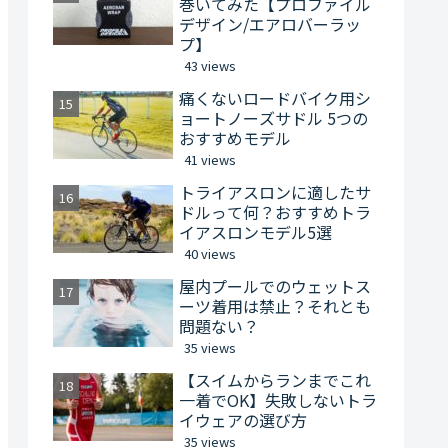
巻いてみた【プロファイル
デザイン/エアロバーラッ
プ】
43 views
痛くないロードバイク用シ
ョートノーズサドル 5つの
おすすめモデル
41 views
トライアスロンに適したサ
ドルって何？おすすめトラ
イアスロンモデル5選
40 views
屋内プールでのウェットス
ーツ着用は禁止？それとも
問題ない？
35 views
【スイムからランまでこれ
一着でOK】失敗しないトラ
イウェアの選び方
35 views