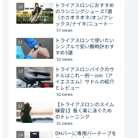
トライアスロンにおすすめ
のランニングシューズ7選
（ホカオネオネ/オン/アシ
ックス/ナイキ/ニュート
ン）
57 views
トライアスロンで使いたい
シンプルで安い腕時計おす
すめ5選
52 views
トライアスロンバイクのサ
ドルはこれ一択－ism（ア
イエスエム）サドルの紹介
とレビュー
52 views
【トライアスロンのスイム
練習1】長く楽に泳ぐため
のトレーニング
51 views
DHバーに専用バーテープを