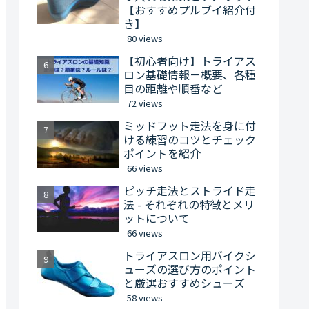
【おすすめプルブイ紹介付
き】
80 views
【初心者向け】トライアス
ロン基礎情報－概要、各種
目の距離や順番など
72 views
ミッドフット走法を身に付
ける練習のコツとチェック
ポイントを紹介
66 views
ピッチ走法とストライド走
法 - それぞれの特徴とメリ
ットについて
66 views
トライアスロン用バイクシ
ューズの選び方のポイント
と厳選おすすめシューズ
58 views