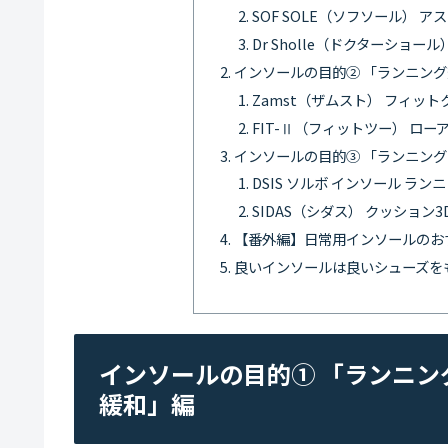
SOF SOLE（ソフソール） ア
Dr Sholle（ドクターショー
インソールの目的② 「ランニン
Zamst（ザムスト） フィット
FIT-Ⅱ（フィットツー） ロ
インソールの目的③ 「ランニン
DSIS ソルボ インソール ラン
SIDAS（シダス） クッション3
【番外編】日常用インソールのおすすめ
良いインソールは良いシューズを
インソールの目的① 「ランニ
緩和」編