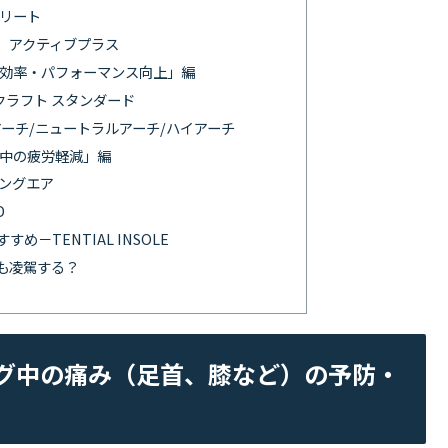
スリート
ル） アクティブプラス
グ効率・パフォーマンス向上」編
クラフト スタンダード
ーアーチ/ニュートラルアーチ/ハイアーチ
グ中の疲労軽減」編
ニングエア
D
－TENTIAL INSOLE
も凌駕する？
ング中の痛み（足首、膝など）の予防・