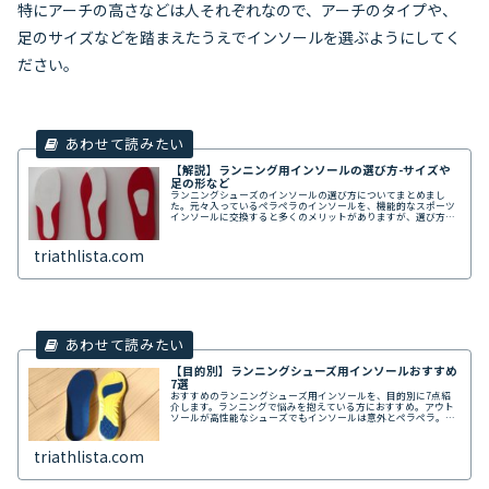
特にアーチの高さなどは人それぞれなので、アーチのタイプや、
足のサイズなどを踏まえたうえでインソールを選ぶようにしてく
ださい。
【解説】ランニング用インソールの選び方-サイズや
足の形など
ランニングシューズのインソールの選び方についてまとめまし
た。元々入っているペラペラのインソールを、機能的なスポーツ
インソールに交換すると多くのメリットがありますが、選び方を
間違うとその恩恵にあずかれず、いろんな意味で痛い思いをする
ことになります。
triathlista.com
【目的別】ランニングシューズ用インソールおすすめ
7選
おすすめのランニングシューズ用インソールを、目的別に7点紹
介します。ランニングで悩みを抱えている方におすすめ。アウト
ソールが高性能なシューズでもインソールは意外とペラペラ。ド
ラクエでいえば、鎧は「鋼の鎧」なのに、盾だけ「革の盾」を装
備しているようなものなんです。
triathlista.com