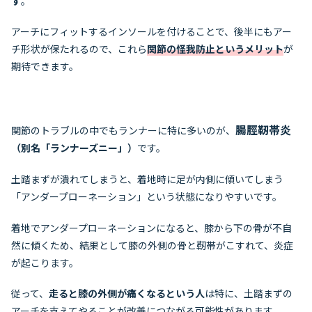
す
。
アーチにフィットするインソールを付けることで、後半にもアー
チ形状が保たれるので、これら
関節の怪我防止というメリット
が
期待できます。
腸脛靭帯炎
関節のトラブルの中でもランナーに特に多いのが、
（別名「ランナーズニー」）
です。
土踏まずが潰れてしまうと、着地時に足が内側に傾いてしまう
「アンダープローネーション」という状態になりやすいです。
着地でアンダープローネーションになると、膝から下の骨が不自
然に傾くため、結果として膝の外側の骨と靭帯がこすれて、炎症
が起こります。
従って、
走ると膝の外側が痛くなるという人
は特に、土踏まずの
アーチを支えてやることが改善につながる可能性があります。